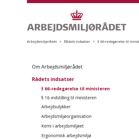
S
p
r
i
n
g
Arbejdsmiljørådet
Rådets indsatser
§ 66-redegørelse til mini
o
v
S
e
p
Om Arbejdsmiljørådet
r
r
h
Rådets indsatser
i
o
n
§ 66-redegørelse til ministeren
v
g
e
§ 16-indstilling til ministeren
o
d
Arbejdsulykker
v
m
Anmeld arbejdsulykker
Arbejdsmiljøorganisation
e
e
r
Sæt spot på arbejdsmiljøet
Kemi i arbejdsmiljøet
n
v
u
Beskyt huden
Ergonomisk arbejdsmiljø