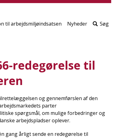
print
side
Søg
efter
on til arbejdsmiljøindsatsen
Nyheder
Søg
indho
på
siden
6-redegørelse til
eren
 tilrettelæggelsen og gennemførslen af den
 arbejdsmarkedets parter
litiske spørgsmål, om mulige forbedringer og
danske arbejdspladser oplever.
 én gang årligt sende en redegørelse til