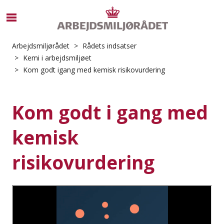
S
ø
g
Arbejdsmiljørådet
Rådets indsatser
e
Kemi i arbejdsmiljøet
f
Kom godt igang med kemisk risikovurdering
t
e
r
Kom godt i gang med
i
n
kemisk
d
h
risikovurdering
o
l
d
p
å
s