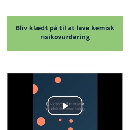
Bliv klædt på til at lave kemisk
risikovurdering