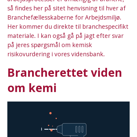
så findes her på sitet henvisning til hver af
Branchefællesskaberne for Arbejdsmiljø.
Her kommer du direkte til branchespecifikt
materiale. I kan også gå på jagt efter svar
på jeres spørgsmål om kemisk
risikovurdering i vores vidensbank.
Brancherettet viden
om kemi