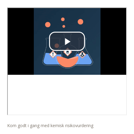
Kom godt i gang med kemisk risikovurdering