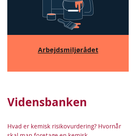
Arbejdsmiljørådet
Vidensbanken
Hvad er kemisk risikovurdering? Hvornår
skal man foretage en kemisk