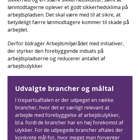
i
lønmodtagerne oplever et godt sikkerhedsklima på
d
arbejdspladsen. Det skal være med til at sikre, at
e
betydeligt færre lønmodtagere kommer til skade på
n
arbejdet.
Derfor bidrager Arbejdsmiljørådet med initiativer,
der styrker den forebyggende indsats på
arbejdspladserne og reducerer antallet af
arbejdsulykker.
Udvalgte brancher og måltal
I trepartsaftalen er der udpeget en række
brancher, hvor det er særligt relevant at
arbejde med forebyggelse af arbejdsulykker,
bl.a. fordi de brancher har en høj forekomst af
ulykker. For de udpegede brancher aftales der
konkrete mål for, hvor meget man forventer