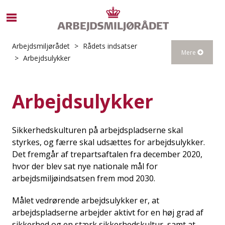
S
ø
g
Arbejdsmiljørådet
Rådets indsatser
Mere
e
Arbejdsulykker
f
t
e
Arbejdsulykker
r
i
n
Sikkerhedskulturen på arbejdspladserne skal
d
styrkes, og færre skal udsættes for arbejdsulykker.
h
Det fremgår af trepartsaftalen fra december 2020,
o
hvor der blev sat nye nationale mål for
l
arbejdsmiljøindsatsen frem mod 2030.
d
p
Målet vedrørende arbejdsulykker er, at
å
arbejdspladserne arbejder aktivt for en høj grad af
s
sikkerhed og en stærk sikkerhedskultur, samt at