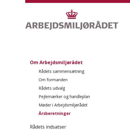
S
p
r
i
n
g
o
v
S
e
p
Om Arbejdsmiljørådet
r
r
h
Rådets sammensætning
i
o
Om formanden
n
v
Rådets udvalg
g
e
o
Pejlemærker og handleplan
d
v
m
Møder i Arbejdsmiljørådet
e
e
Årsberetninger
r
n
v
u
Rådets indsatser