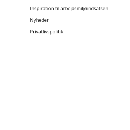
e
n
Inspiration til arbejdsmiljøindsatsen
s
Nyheder
t
r
Privatlivspolitik
e
m
e
n
u