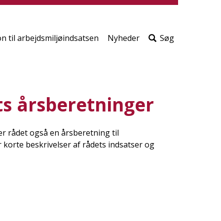
print
side
Søg
efter
on til arbejdsmiljøindsatsen
Nyheder
Søg
indho
på
siden
s årsberetninger
r rådet også en årsberetning til
korte beskrivelser af rådets indsatser og